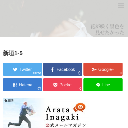
新垣1-5
error
0
0