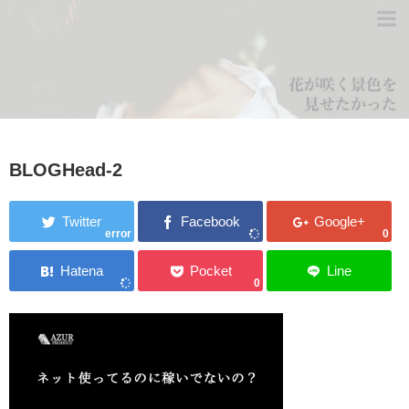
BLOGHead-2
error
0
0