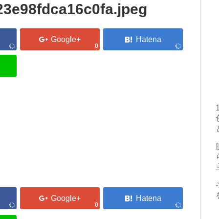
3e98fdca16c0fa.jpeg
0
0