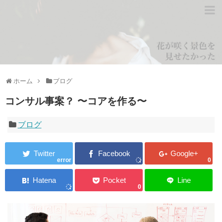
ホーム
ブログ
コンサル事案？ 〜コアを作る〜
ブログ
error
0
0